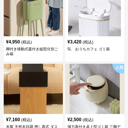
¥
4,950
¥
3,420
(税込)
(税込)
脚付き移動式蓋付き縦型分別ご
5L おうちカフェ ゴミ箱
み箱
人気
¥
7,160
¥
2,500
(税込)
(税込)
木製 天然木目調 押し蓋式 ダス
弾力蓋付き卓上型ゴミ箱 三脚デ