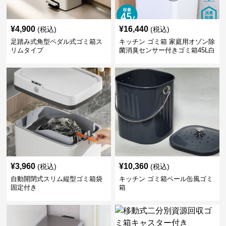
¥
4,900
¥
16,440
(税込)
(税込)
足踏み式角型ペダル式ゴミ箱ス
キッチン ゴミ箱 家庭用オゾン除
リムタイプ
菌消臭センサー付きゴミ箱45L白
¥
3,960
¥
10,360
(税込)
(税込)
自動開閉式スリム縦型ゴミ箱袋
キッチン ゴミ箱ペール缶風ゴミ
固定付き
箱