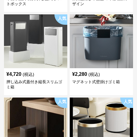
トボックス
ザイン
人気
¥
4,720
¥
2,280
(税込)
(税込)
押し込み式蓋付き縦長スリムゴ
マグネット式壁掛けゴミ箱
ミ箱
人気
人気