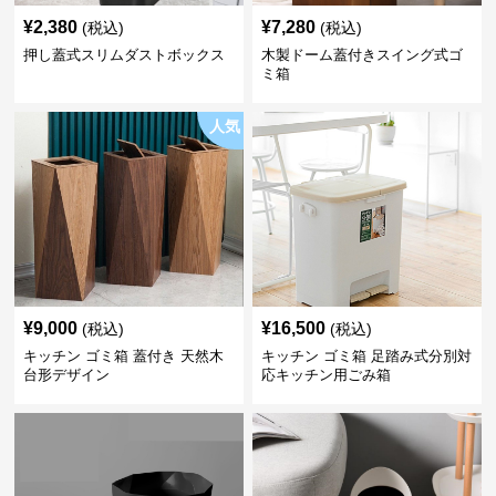
¥
2,380
¥
7,280
(税込)
(税込)
押し蓋式スリムダストボックス
木製ドーム蓋付きスイング式ゴ
ミ箱
人気
¥
9,000
¥
16,500
(税込)
(税込)
キッチン ゴミ箱 蓋付き 天然木
キッチン ゴミ箱 足踏み式分別対
台形デザイン
応キッチン用ごみ箱