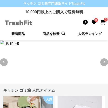
キッチン ゴミ箱
専門通販サイト
TrashFit
10,000
円以上のご購入で送料無料
0
0
新着商品
商品を検索
人気ランキング
Previous slide
Ne
キッチン ゴミ箱 人気アイテム
人気