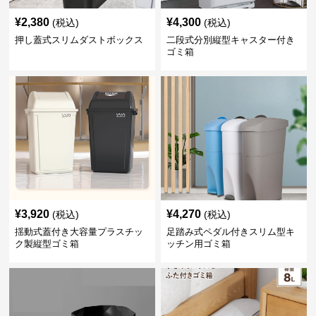
¥
2,380
¥
4,300
(税込)
(税込)
押し蓋式スリムダストボックス
二段式分別縦型キャスター付き
ゴミ箱
¥
3,920
¥
4,270
(税込)
(税込)
揺動式蓋付き大容量プラスチッ
足踏み式ペダル付きスリム型キ
ク製縦型ゴミ箱
ッチン用ゴミ箱