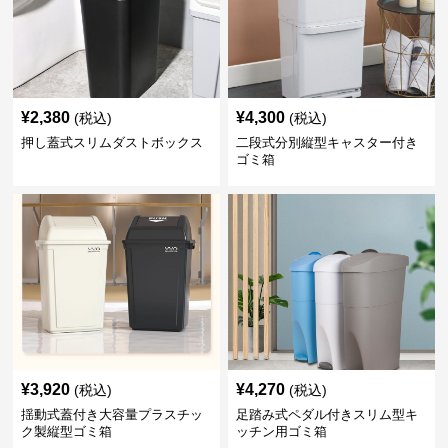
¥
2,380
¥
4,300
(税込)
(税込)
押し蓋式スリムダストボックス
二段式分別縦型キャスター付き
ゴミ箱
¥
3,920
¥
4,270
(税込)
(税込)
揺動式蓋付き大容量プラスチッ
足踏み式ペダル付きスリム型キ
ク製縦型ゴミ箱
ッチン用ゴミ箱