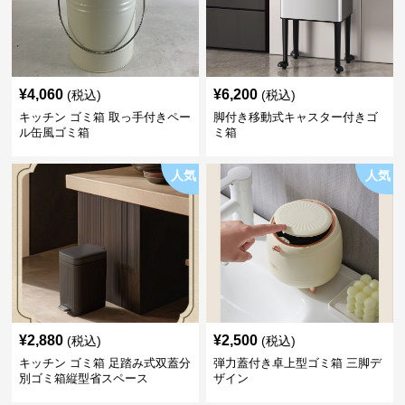
¥
4,060
¥
6,200
(税込)
(税込)
キッチン ゴミ箱 取っ手付きペー
脚付き移動式キャスター付きゴ
ル缶風ゴミ箱
ミ箱
人気
人気
¥
2,880
¥
2,500
(税込)
(税込)
キッチン ゴミ箱 足踏み式双蓋分
弾力蓋付き卓上型ゴミ箱 三脚デ
別ゴミ箱縦型省スペース
ザイン