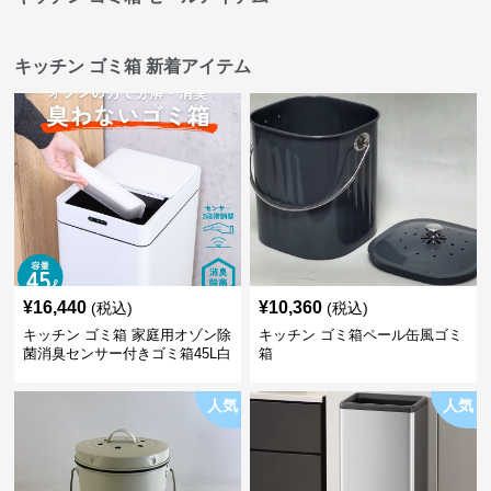
キッチン ゴミ箱 新着アイテム
¥
16,440
¥
10,360
(税込)
(税込)
キッチン ゴミ箱 家庭用オゾン除
キッチン ゴミ箱ペール缶風ゴミ
菌消臭センサー付きゴミ箱45L白
箱
人気
人気