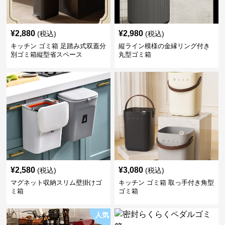
¥
2,880
¥
2,980
(税込)
(税込)
キッチン ゴミ箱 足踏み式双蓋分
縦ライン模様の金縁リング付き
別ゴミ箱縦型省スペース
丸型ゴミ箱
¥
2,580
¥
3,080
(税込)
(税込)
マグネット収納スリム壁掛けゴ
キッチン ゴミ箱 取っ手付き角型
ミ箱
ゴミ箱
人気