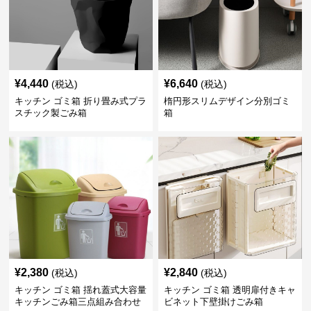
¥
4,440
¥
6,640
(税込)
(税込)
キッチン ゴミ箱 折り畳み式プラ
楕円形スリムデザイン分別ゴミ
スチック製ごみ箱
箱
¥
2,380
¥
2,840
(税込)
(税込)
キッチン ゴミ箱 揺れ蓋式大容量
キッチン ゴミ箱 透明扉付きキャ
キッチンごみ箱三点組み合わせ
ビネット下壁掛けごみ箱