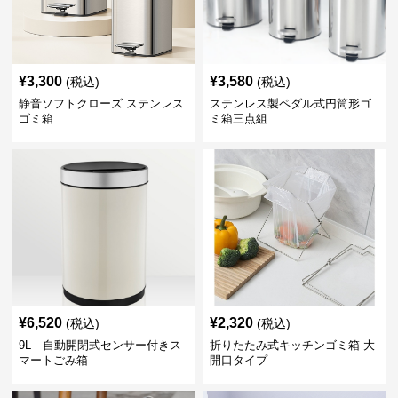
¥
3,300
¥
3,580
(税込)
(税込)
静音ソフトクローズ ステンレス
ステンレス製ペダル式円筒形ゴ
ゴミ箱
ミ箱三点組
¥
6,520
¥
2,320
(税込)
(税込)
9L 自動開閉式センサー付きス
折りたたみ式キッチンゴミ箱 大
マートごみ箱
開口タイプ