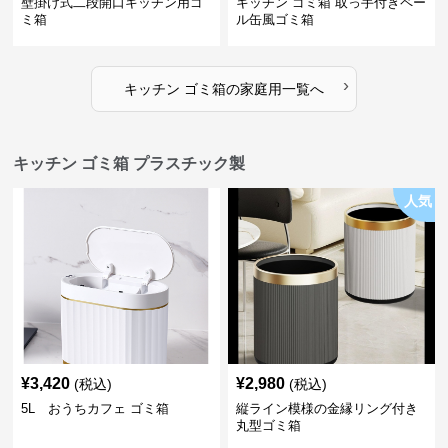
壁掛け式二段開口キッチン用ゴ
キッチン ゴミ箱 取っ手付きペー
ミ箱
ル缶風ゴミ箱
›
キッチン ゴミ箱
の
家庭用
一覧へ
キッチン ゴミ箱 プラスチック製
人気
¥
3,420
¥
2,980
(税込)
(税込)
5L おうちカフェ ゴミ箱
縦ライン模様の金縁リング付き
丸型ゴミ箱