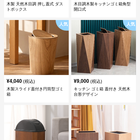
木製 天然木目調 押し蓋式 ダス
木目調木製キッチンゴミ箱角型
トボックス
開口式
人気
人気
¥
4,040
¥
9,000
(税込)
(税込)
木製スライド蓋付き円筒型ゴミ
キッチン ゴミ箱 蓋付き 天然木
箱
台形デザイン