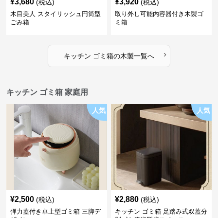
¥
3,680
¥
3,920
(税込)
(税込)
木目美人 スタイリッシュ円筒型
取り外し可能内容器付き木製ゴ
ごみ箱
ミ箱
›
キッチン ゴミ箱
の
木製
一覧へ
キッチン ゴミ箱 家庭用
人気
人気
¥
2,500
¥
2,880
(税込)
(税込)
弾力蓋付き卓上型ゴミ箱 三脚デ
キッチン ゴミ箱 足踏み式双蓋分