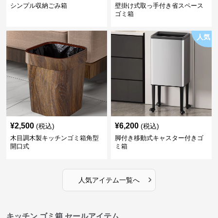
シンプル収納ごみ箱
壁掛け式取っ手付き省スペース
ゴミ箱
人気
¥
2,500
¥
6,200
(税込)
(税込)
木目調木製キッチンゴミ箱角型
脚付き移動式キャスター付きゴ
開口式
ミ箱
›
人気アイテム一覧へ
キッチン ゴミ箱 セールアイテム