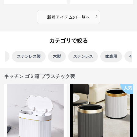
›
新着アイテムの一覧へ
カテゴリで絞る
ク製
ステンレス製
木製
ステンレス
家庭用
45L
キッチン ゴミ箱 プラスチック製
人気