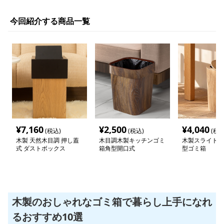
今回紹介する商品一覧
¥
7,160
¥
2,500
¥
4,040
(税込)
(税込)
(税込
木製 天然木目調 押し蓋
木目調木製キッチンゴミ
木製スライド蓋
式 ダストボックス
箱角型開口式
型ゴミ箱
木製のおしゃれなゴミ箱で暮らし上手になれ
るおすすめ10選