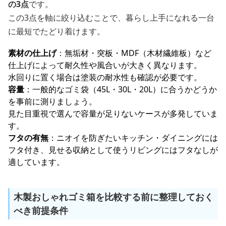
の3点
です。
この3点を軸に絞り込むことで、暮らし上手になれる一台
に最短でたどり着けます。
素材の仕上げ
：無垢材・突板・MDF（木材繊維板）など
仕上げによって耐久性や風合いが大きく異なります。
水回りに置く場合は塗装の耐水性も確認が必要です。
容量
：一般的なゴミ袋（45L・30L・20L）に合うかどうか
を事前に測りましょう。
見た目重視で選んで容量が足りないケースが多発していま
す。
フタの有無
：ニオイを防ぎたいキッチン・ダイニングには
フタ付き、見せる収納として使うリビングにはフタなしが
適しています。
木製おしゃれゴミ箱を比較する前に整理しておく
べき前提条件