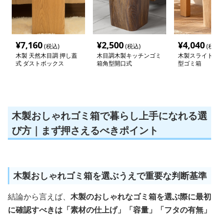
¥
7,160
¥
2,500
¥
4,040
(税込)
(税込)
(税込
木製 天然木目調 押し蓋
木目調木製キッチンゴミ
木製スライド蓋
式 ダストボックス
箱角型開口式
型ゴミ箱
木製おしゃれゴミ箱で暮らし上手になれる選
び方｜まず押さえるべきポイント
木製おしゃれゴミ箱を選ぶうえで重要な判断基準
結論から言えば、
木製のおしゃれなゴミ箱を選ぶ際に最初
に確認すべきは「素材の仕上げ」「容量」「フタの有無」