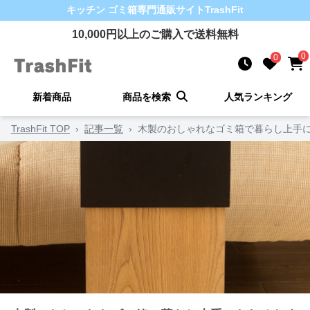
キッチン ゴミ箱
専門通販サイト
TrashFit
10,000
円以上のご購入で送料無料
0
0
新着商品
商品を検索
人気ランキング
TrashFit TOP
›
記事一覧
›
木製のおしゃれなゴミ箱で暮らし上手に