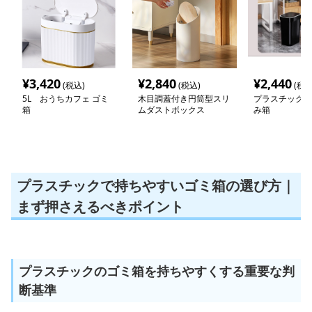
¥
3,420
¥
2,840
¥
2,440
(税込)
(税込)
(税込
5L おうちカフェ ゴミ
木目調蓋付き円筒型スリ
プラスチックお
箱
ムダストボックス
み箱
プラスチックで持ちやすいゴミ箱の選び方｜
まず押さえるべきポイント
プラスチックのゴミ箱を持ちやすくする重要な判
断基準