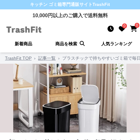
キッチン ゴミ箱
専門通販サイト
TrashFit
10,000
円以上のご購入で送料無料
0
0
新着商品
商品を検索
人気ランキング
TrashFit TOP
›
記事一覧
›
プラスチックで持ちやすいゴミ箱で毎日