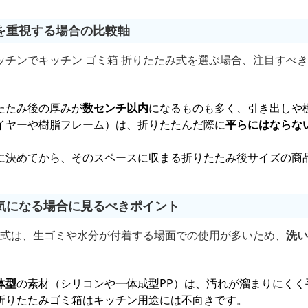
を重視する場合の比較軸
ッチンでキッチン ゴミ箱 折りたたみ式を選ぶ場合、注目すべ
たたみ後の厚みが
数センチ以内
になるものも多く、引き出しや
イヤーや樹脂フレーム）は、折りたたんだ際に
平らにはならな
。
に決めてから、そのスペースに収まる折りたたみ後サイズの商
気になる場合に見るべきポイント
たみ式は、生ゴミや水分が付着する場面での使用が多いため、
洗い
体型
の素材（シリコンや一体成型PP）は、汚れが溜まりにくく
折りたたみゴミ箱はキッチン用途には不向きです。