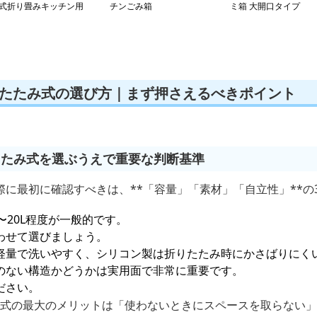
式折り畳みキッチン用
チンごみ箱
ミ箱 大開口タイプ
ミ箱
りたたみ式の選び方｜まず押さえるべきポイント
たたみ式を選ぶうえで重要な判断基準
に最初に確認すべきは、**「容量」「素材」「自立性」**の
〜20L程度が一般的です。
わせて選びましょう。
軽量で洗いやすく、シリコン製は折りたたみ時にかさばりにく
のない構造かどうかは実用面で非常に重要です。
ださい。
たみ式の最大のメリットは「使わないときにスペースを取らない