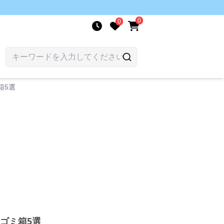
0
0
箱5選
ゴミ箱5選