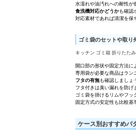
水濡れや油汚れへの耐性が
食洗機対応かどうか
も確認
対応素材であれば清潔を保
ゴミ袋のセットや取り
キッチン ゴミ箱 折りたた
開口部の形状や固定方法に
専用袋が必要な商品はラン
フタの有無
も確認しましょ
フタ付きは臭い漏れを防げ
ゴミ袋を掛けるリムやフッ
固定方式の安定性も比較基
ケース別おすすめパタ