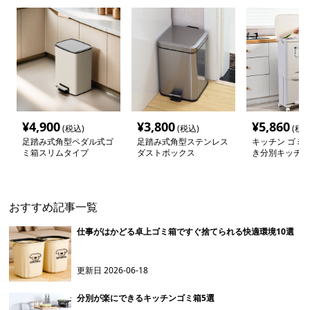
¥
4,900
¥
3,800
¥
5,860
(税込)
(税込)
(税込
足踏み式角型ペダル式ゴ
足踏み式角型ステンレス
キッチン ゴミ箱
ミ箱スリムタイプ
ダストボックス
き分別キッチン
ミ箱
おすすめ記事一覧
仕事がはかどる卓上ゴミ箱ですぐ捨てられる快適環境10選
更新日
2026-06-18
分別が楽にできるキッチンゴミ箱5選