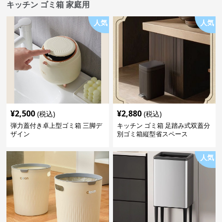
キッチン ゴミ箱 家庭用
人気
人気
¥
2,500
¥
2,880
(税込)
(税込)
弾力蓋付き卓上型ゴミ箱 三脚デ
キッチン ゴミ箱 足踏み式双蓋分
ザイン
別ゴミ箱縦型省スペース
人気