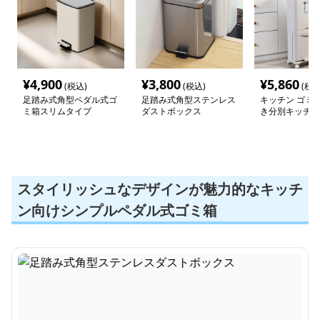
¥
4,900
¥
3,800
¥
5,860
(税込)
(税込)
(税込
足踏み式角型ペダル式ゴ
足踏み式角型ステンレス
キッチン ゴミ箱
ミ箱スリムタイプ
ダストボックス
き分別キッチン
ミ箱
スタイリッシュなデザインが魅力的なキッチ
ン向けシンプルペダル式ゴミ箱