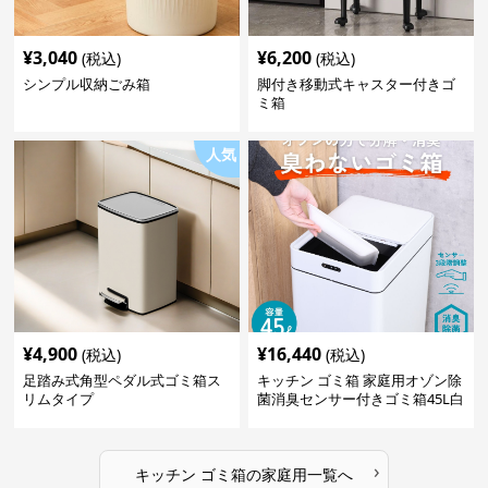
¥
3,040
¥
6,200
(税込)
(税込)
シンプル収納ごみ箱
脚付き移動式キャスター付きゴ
ミ箱
人気
¥
4,900
¥
16,440
(税込)
(税込)
足踏み式角型ペダル式ゴミ箱ス
キッチン ゴミ箱 家庭用オゾン除
リムタイプ
菌消臭センサー付きゴミ箱45L白
›
キッチン ゴミ箱
の
家庭用
一覧へ