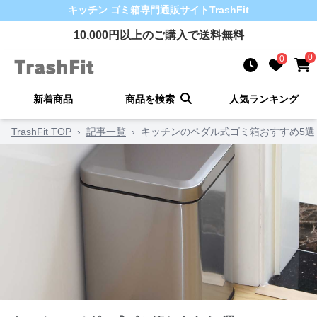
キッチン ゴミ箱
専門通販サイト
TrashFit
10,000
円以上のご購入で送料無料
0
0
新着商品
商品を検索
人気ランキング
TrashFit TOP
›
記事一覧
›
キッチンのペダル式ゴミ箱おすすめ5選