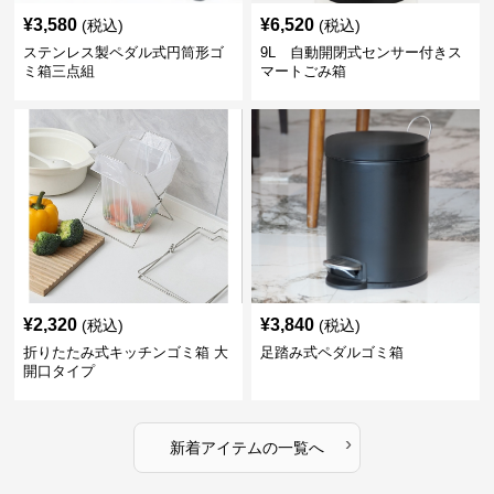
¥
3,580
¥
6,520
(税込)
(税込)
ステンレス製ペダル式円筒形ゴ
9L 自動開閉式センサー付きス
ミ箱三点組
マートごみ箱
¥
2,320
¥
3,840
(税込)
(税込)
折りたたみ式キッチンゴミ箱 大
足踏み式ペダルゴミ箱
開口タイプ
›
新着アイテムの一覧へ