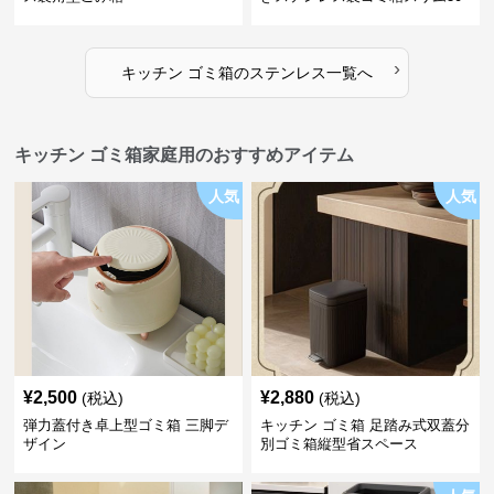
リットル
›
キッチン ゴミ箱
の
ステンレス
一覧へ
キッチン ゴミ箱家庭用のおすすめアイテム
人気
人気
¥
2,500
¥
2,880
(税込)
(税込)
弾力蓋付き卓上型ゴミ箱 三脚デ
キッチン ゴミ箱 足踏み式双蓋分
ザイン
別ゴミ箱縦型省スペース