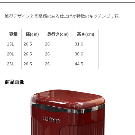
波型デザインと高級感のある仕上げが特徴のキッチンゴミ箱。
容量
幅(cm)
奥行き(cm)
高さ(cm)
15L
26.5
26
31.6
20L
26.5
26
36.6
25L
26.5
26
44.5
商品画像