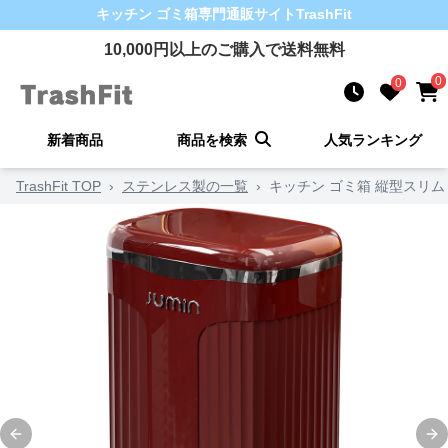
キッチン ゴミ箱
専門通販サイト
TrashFit
10,000
円以上のご購入で送料無料
0
0
新着商品
商品を検索
人気ランキング
TrashFit TOP
›
ステンレス製の一覧
›
キッチン ゴミ箱 縦型スリム
Previous slide
Ne