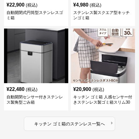
¥
22,900
¥
4,980
(税込)
(税込)
自動開閉式円筒型ステンレスゴ
ステンレス製スクエア型キッチ
ミ箱
ンゴミ箱
¥
22,480
¥
20,900
(税込)
(税込)
自動開閉センサー付きステンレ
キッチン ゴミ箱 人感センサー付
ス製角型ごみ箱
きステンレス製ゴミ箱スリム30
リットル
›
キッチン ゴミ箱
の
ステンレス
一覧へ