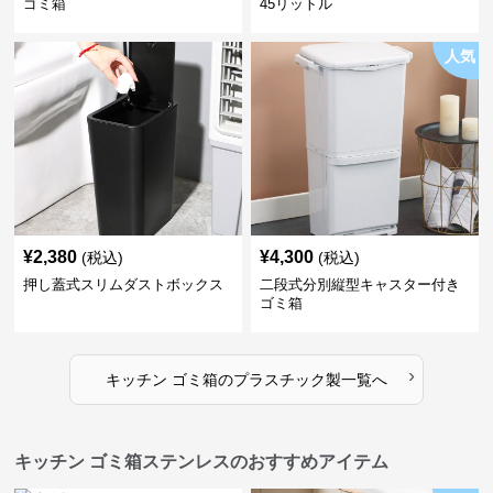
ゴミ箱
45リットル
人気
¥
2,380
¥
4,300
(税込)
(税込)
押し蓋式スリムダストボックス
二段式分別縦型キャスター付き
ゴミ箱
›
キッチン ゴミ箱
の
プラスチック製
一覧へ
キッチン ゴミ箱ステンレスのおすすめアイテム