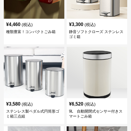
¥
4,460
¥
3,300
(税込)
(税込)
種類豊富！コンパクトごみ箱
静音ソフトクローズ ステンレス
ゴミ箱
¥
3,580
¥
6,520
(税込)
(税込)
ステンレス製ペダル式円筒形ゴ
9L 自動開閉式センサー付きス
ミ箱三点組
マートごみ箱