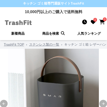
キッチン ゴミ箱
専門通販サイト
TrashFit
10,000
円以上のご購入で送料無料
0
0
新着商品
商品を検索
人気ランキング
TrashFit TOP
›
ステンレス製の一覧
›
キッチン ゴミ箱 レザーハ
Previous slide
Ne