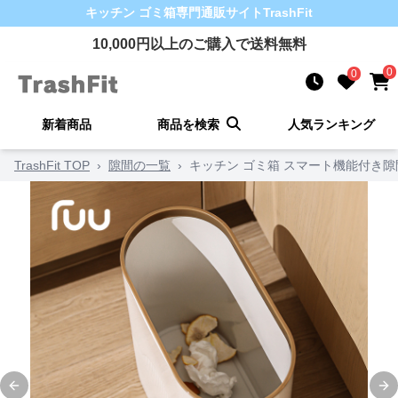
キッチン ゴミ箱
専門通販サイト
TrashFit
10,000
円以上のご購入で送料無料
0
0
新着商品
商品を検索
人気ランキング
TrashFit TOP
›
隙間の一覧
›
キッチン ゴミ箱 スマート機能付き
Previous slide
Ne