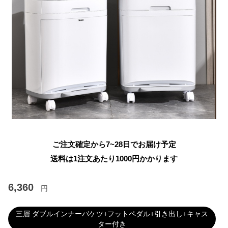
ご注文確定から7~28日でお届け予定
送料は1注文あたり
1000
円かかります
6,360
円
三層 ダブルインナーバケツ+フットペダル+引き出し+キャス
ター付き