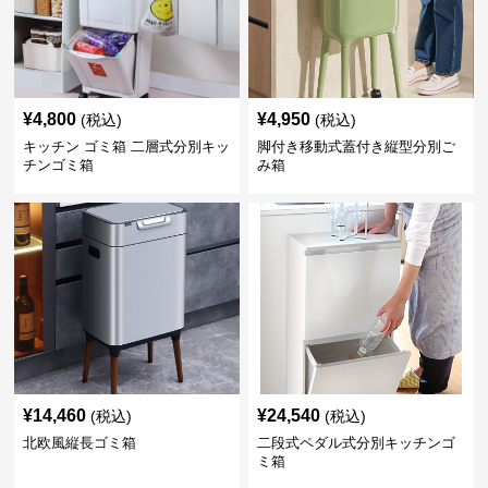
¥
4,800
¥
4,950
(税込)
(税込)
キッチン ゴミ箱 二層式分別キッ
脚付き移動式蓋付き縦型分別ご
チンゴミ箱
み箱
¥
14,460
¥
24,540
(税込)
(税込)
北欧風縦長ゴミ箱
二段式ペダル式分別キッチンゴ
ミ箱