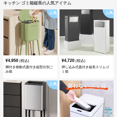
キッチン ゴミ箱縦長の人気アイテム
人気
人気
¥
4,950
¥
4,720
(税込)
(税込)
脚付き移動式蓋付き縦型分別ご
押し込み式蓋付き縦長スリムゴ
み箱
ミ箱
人気