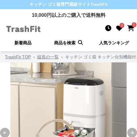
キッチン ゴミ箱
専門通販サイト
TrashFit
10,000
円以上のご購入で送料無料
0
0
新着商品
商品を検索
人気ランキング
TrashFit TOP
›
縦長の一覧
›
キッチン ゴミ箱 キッチン分別機能
Previous slide
Ne