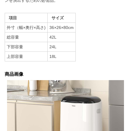
ンを演出するための必需品。
項目
サイズ
外寸（幅×奥行×高さ)
36×26×80cm
総容量
42L
下部容量
24L
上部容量
18L
商品画像