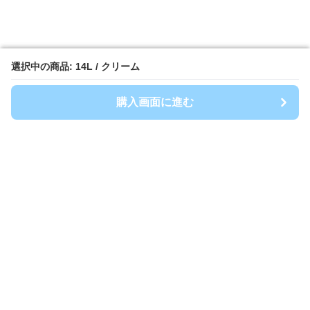
選択中の商品: 14L / クリーム
選択中の商品: 14L / クリーム
購入画面に進む
購入画面に進む
TrashFit
について