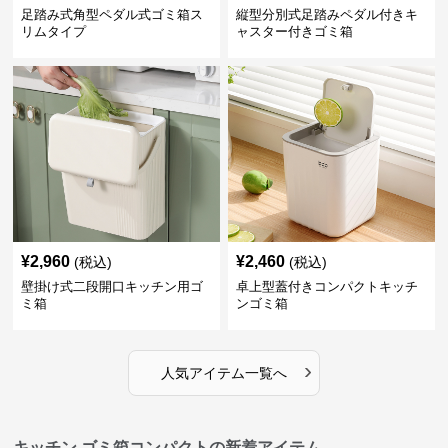
足踏み式角型ペダル式ゴミ箱ス
縦型分別式足踏みペダル付きキ
リムタイプ
ャスター付きゴミ箱
¥
2,960
¥
2,460
(税込)
(税込)
壁掛け式二段開口キッチン用ゴ
卓上型蓋付きコンパクトキッチ
ミ箱
ンゴミ箱
›
人気アイテム一覧へ
キッチン ゴミ箱コンパクトの新着アイテム