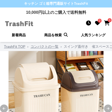
キッチン ゴミ箱
専門通販サイト
TrashFit
10,000
円以上のご購入で送料無料
0
0
新着商品
商品を検索
人気ランキング
TrashFit TOP
›
コンパクトの一覧
›
スイング蓋付き 省スペース
Previous slide
Ne