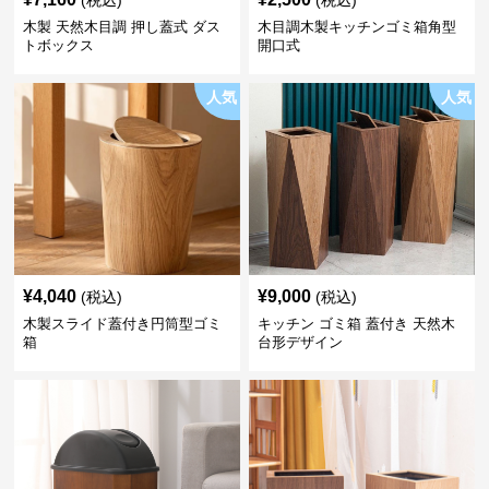
(税込)
(税込)
木製 天然木目調 押し蓋式 ダス
木目調木製キッチンゴミ箱角型
トボックス
開口式
人気
人気
¥
4,040
¥
9,000
(税込)
(税込)
木製スライド蓋付き円筒型ゴミ
キッチン ゴミ箱 蓋付き 天然木
箱
台形デザイン