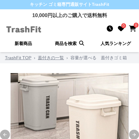
キッチン ゴミ箱
専門通販サイト
TrashFit
10,000
円以上のご購入で送料無料
0
0
新着商品
商品を検索
人気ランキング
TrashFit TOP
›
蓋付きの一覧
›
容量が選べる 蓋付きゴミ箱
Previous slide
Ne