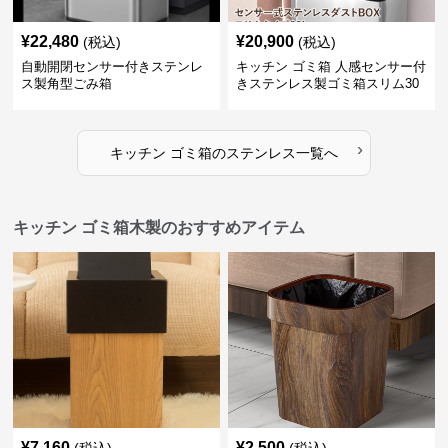
¥
22,480
¥
20,900
(税込)
(税込)
自動開閉センサー付きステンレ
キッチン ゴミ箱 人感センサー付
ス製角型ごみ箱
きステンレス製ゴミ箱スリム30
リットル
›
キッチン ゴミ箱
の
ステンレス
一覧へ
キッチン ゴミ箱木製のおすすめアイテム
¥
7,160
¥
2,500