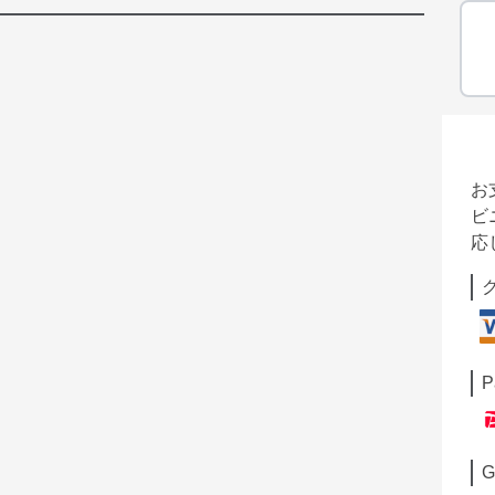
お
ビ
応
P
G