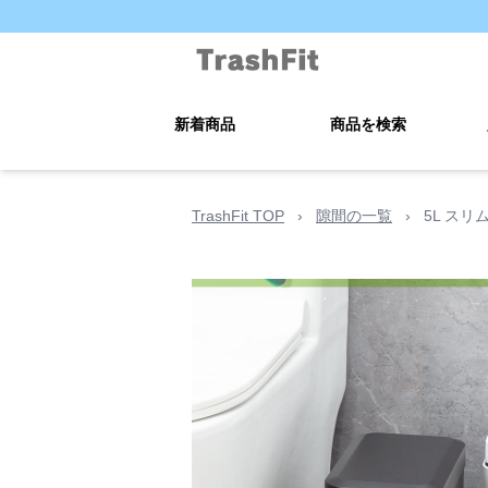
新着商品
商品を検索
TrashFit TOP
›
隙間の一覧
›
5L ス