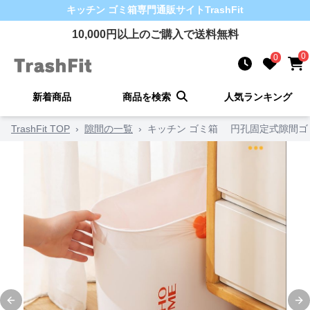
キッチン ゴミ箱
専門通販サイト
TrashFit
10,000
円以上のご購入で送料無料
0
0
新着商品
商品を検索
人気ランキング
TrashFit TOP
›
隙間の一覧
›
キッチン ゴミ箱 円孔固定式隙間ゴ
Previous slide
Ne