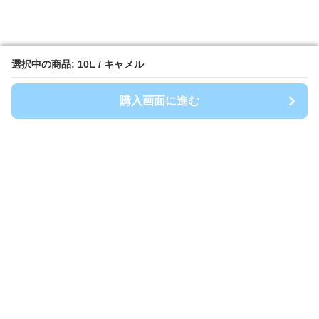
選択中の商品: 10L / キャメル
選択中の商品: 10L / キャメル
購入画面に進む
購入画面に進む
TrashFit
について