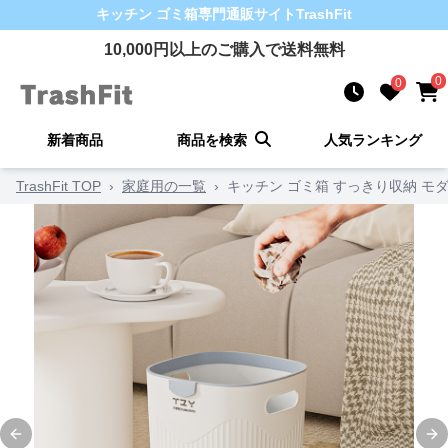
キッチン ゴミ箱
専門通販サイト
TrashFit
10,000
円以上のご購入で送料無料
0
0
新着商品
商品を検索
人気ランキング
TrashFit TOP
›
家庭用の一覧
›
キッチン ゴミ箱 すっきり収納 モ
Previous slide
Ne