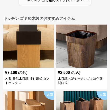
キッチン ゴミ箱
の
ステンレス
一覧へ
キッチン ゴミ箱木製のおすすめアイテム
¥
7,160
¥
2,500
(税込)
(税込)
木製 天然木目調 押し蓋式 ダス
木目調木製キッチンゴミ箱角型
トボックス
開口式
人気
人気