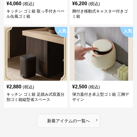
¥
4,060
¥
6,200
(税込)
(税込)
キッチン ゴミ箱 取っ手付きペー
脚付き移動式キャスター付きゴ
ル缶風ゴミ箱
ミ箱
人気
人気
¥
2,880
¥
2,500
(税込)
(税込)
キッチン ゴミ箱 足踏み式双蓋分
弾力蓋付き卓上型ゴミ箱 三脚デ
別ゴミ箱縦型省スペース
ザイン
›
新着アイテムの一覧へ