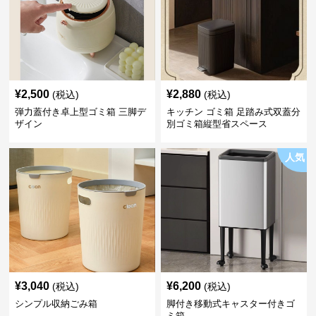
¥
2,500
¥
2,880
(税込)
(税込)
弾力蓋付き卓上型ゴミ箱 三脚デ
キッチン ゴミ箱 足踏み式双蓋分
ザイン
別ゴミ箱縦型省スペース
人気
¥
3,040
¥
6,200
(税込)
(税込)
シンプル収納ごみ箱
脚付き移動式キャスター付きゴ
ミ箱