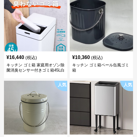
¥
16,440
¥
10,360
(税込)
(税込)
キッチン ゴミ箱 家庭用オゾン除
キッチン ゴミ箱ペール缶風ゴミ
菌消臭センサー付きゴミ箱45L白
箱
人気
人気