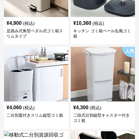
¥
4,900
¥
10,360
(税込)
(税込)
足踏み式角型ペダル式ゴミ箱ス
キッチン ゴミ箱ペール缶風ゴミ
リムタイプ
箱
人気
¥
4,060
¥
4,300
(税込)
(税込)
二分別蓋付きスリム縦型ゴミ箱
二段式分別縦型キャスター付き
ゴミ箱