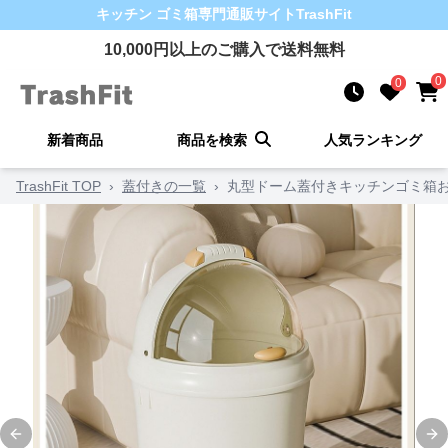
キッチン ゴミ箱
専門通販サイト
TrashFit
10,000
円以上のご購入で送料無料
0
0
新着商品
商品を検索
人気ランキング
TrashFit TOP
›
蓋付きの一覧
›
丸型ドーム蓋付きキッチンゴミ箱
Previous slide
Ne