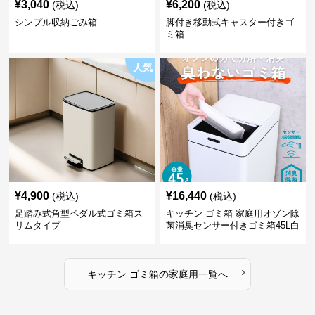
¥
3,040
¥
6,200
(税込)
(税込)
シンプル収納ごみ箱
脚付き移動式キャスター付きゴ
ミ箱
人気
¥
4,900
¥
16,440
(税込)
(税込)
足踏み式角型ペダル式ゴミ箱ス
キッチン ゴミ箱 家庭用オゾン除
リムタイプ
菌消臭センサー付きゴミ箱45L白
›
キッチン ゴミ箱
の
家庭用
一覧へ