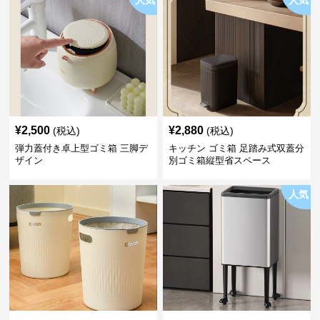
人気
人気
¥
2,500
¥
2,880
(税込)
(税込)
弾力蓋付き卓上型ゴミ箱 三脚デ
キッチン ゴミ箱 足踏み式双蓋分
ザイン
別ゴミ箱縦型省スペース
人気