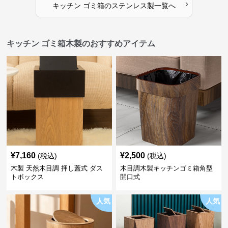
›
キッチン ゴミ箱
の
ステンレス製
一覧へ
キッチン ゴミ箱木製のおすすめアイテム
¥
7,160
¥
2,500
(税込)
(税込)
木製 天然木目調 押し蓋式 ダス
木目調木製キッチンゴミ箱角型
トボックス
開口式
人気
人気