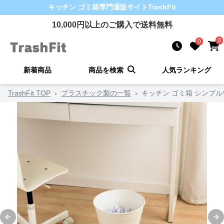
キッチン ゴミ箱
専門通販サイト
TrashFit
10,000
円以上のご購入で送料無料
0
0
新着商品
商品を検索
人気ランキング
TrashFit TOP
›
プラスチック製の一覧
›
キッチン ゴミ箱 シンプ
Previous slide
Ne