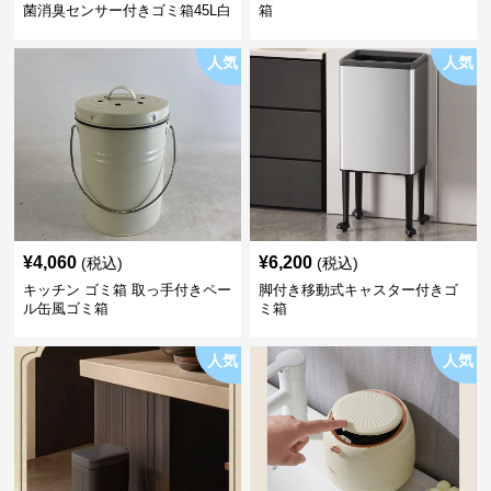
菌消臭センサー付きゴミ箱45L白
箱
人気
人気
¥
4,060
¥
6,200
(税込)
(税込)
キッチン ゴミ箱 取っ手付きペー
脚付き移動式キャスター付きゴ
ル缶風ゴミ箱
ミ箱
人気
人気