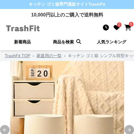
キッチン ゴミ箱
専門通販サイト
TrashFit
10,000
円以上のご購入で送料無料
0
0
新着商品
商品を検索
人気ランキング
TrashFit TOP
›
家庭用の一覧
›
キッチン ゴミ箱 シンプル筒型キ
Previous slide
Ne