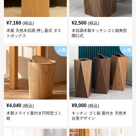
¥
7,160
¥
2,500
(税込)
(税込)
木製 天然木目調 押し蓋式 ダス
木目調木製キッチンゴミ箱角型
トボックス
開口式
人気
人気
¥
4,040
¥
9,000
(税込)
(税込)
木製スライド蓋付き円筒型ゴミ
キッチン ゴミ箱 蓋付き 天然木
箱
台形デザイン