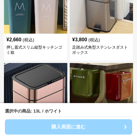
¥
2,660
¥
3,800
(税込)
(税込)
押し蓋式スリム縦型キッチンゴ
足踏み式角型ステンレスダスト
ミ箱
ボックス
選択中の商品: 13L / ホワイト
選択中の商品: 13L / ホワイト
¥
5,640
¥
4,460
(税込)
(税込)
購入画面に進む
購入画面に進む
自動開閉式センサー付きステン
種類豊富！コンパクトごみ箱
レスゴミ箱