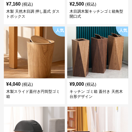
¥
7,160
¥
2,500
(税込)
(税込)
木製 天然木目調 押し蓋式 ダス
木目調木製キッチンゴミ箱角型
トボックス
開口式
人気
人気
¥
4,040
¥
9,000
(税込)
(税込)
木製スライド蓋付き円筒型ゴミ
キッチン ゴミ箱 蓋付き 天然木
箱
台形デザイン