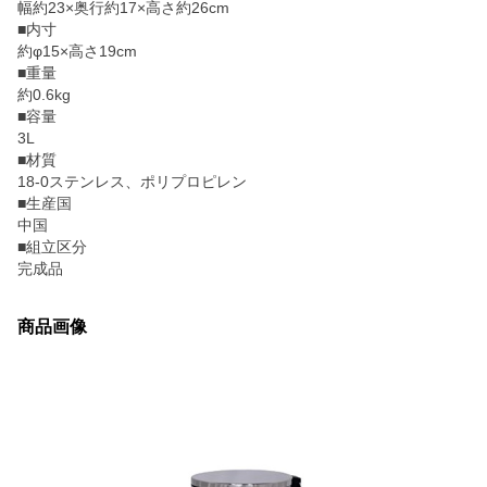
幅約23×奥行約17×高さ約26cm
■内寸
約φ15×高さ19cm
■重量
約0.6kg
■容量
3L
■材質
18-0ステンレス、ポリプロピレン
■生産国
中国
■組立区分
完成品
商品画像