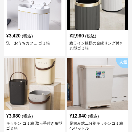
¥
3,420
¥
2,980
(税込)
(税込)
5L おうちカフェ ゴミ箱
縦ライン模様の金縁リング付き
丸型ゴミ箱
人気
¥
3,080
¥
12,040
(税込)
(税込)
キッチン ゴミ箱 取っ手付き角型
足踏み式二分別キッチンゴミ箱
ゴミ箱
45リットル