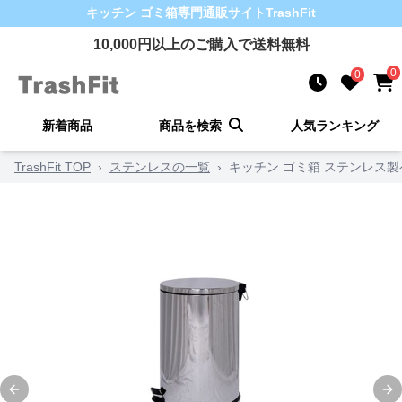
キッチン ゴミ箱
専門通販サイト
TrashFit
10,000
円以上のご購入で送料無料
0
0
新着商品
商品を検索
人気ランキング
TrashFit TOP
›
ステンレスの一覧
›
キッチン ゴミ箱 ステンレス
Previous slide
Ne