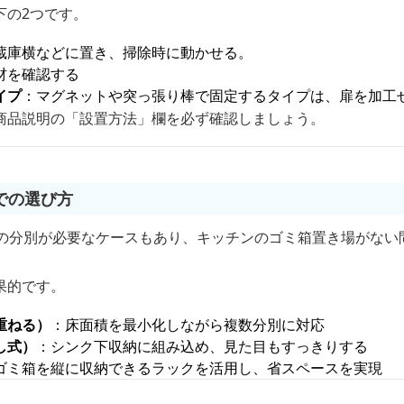
下の2つです。
蔵庫横などに置き、掃除時に動かせる。
材を確認する
イプ
：マグネットや突っ張り棒で固定するタイプは、扉を加工
商品説明の「設置方法」欄を必ず確認しましょう。
での選び方
類の分別が必要なケースもあり、キッチンのゴミ箱置き場がない
果的です。
重ねる）
：床面積を最小化しながら複数分別に対応
し式）
：シンク下収納に組み込め、見た目もすっきりする
ゴミ箱を縦に収納できるラックを活用し、省スペースを実現