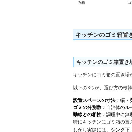
み箱
ゴ
キッチンのゴミ箱置
キッチンのゴミ箱置き
キッチンにゴミ箱の置き場
以下の3つが、選び方の根
設置スペースの寸法
：幅・
ゴミの分別数
：自治体のル
動線との相性
：調理中に無
特にキッチンにゴミ箱の置
しかし実際には、
シンク下