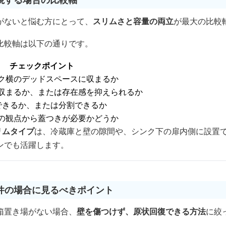
がないと悩む方にとって、
スリムさと容量の両立
が最大の比較
比較軸は以下の通りです。
チェックポイント
ク横のデッドスペースに収まるか
収まるか、または存在感を抑えられるか
できるか、または分割できるか
の観点から蓋つきが必要かどうか
リムタイプ
は、冷蔵庫と壁の隙間や、シンク下の扉内側に設置
ンでも活躍します。
件の場合に見るべきポイント
箱置き場がない場合、
壁を傷つけず、原状回復できる方法
に絞