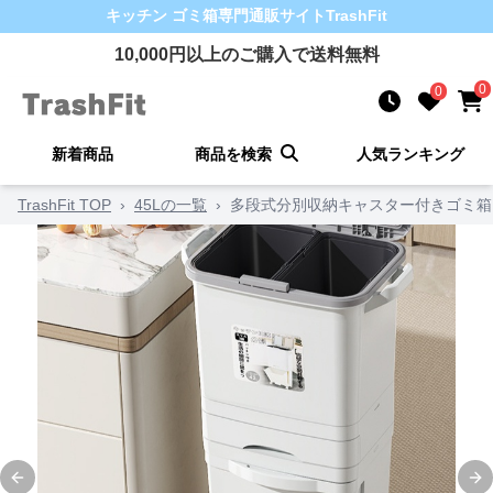
キッチン ゴミ箱
専門通販サイト
TrashFit
10,000
円以上のご購入で送料無料
0
0
新着商品
商品を検索
人気ランキング
TrashFit TOP
›
45Lの一覧
›
多段式分別収納キャスター付きゴミ箱
Previous slide
Ne