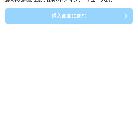
選択中の商品: 上部：仕切り付き インナーチューブなし
選択中の商品: 上部：仕切り付き インナーチューブなし
購入画面に進む
購入画面に進む
TrashFit
について
利用規約
プライバシー